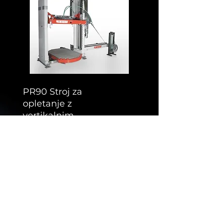
PR90 Stroj za
opletanje z
vertikalnim
stiskanjem