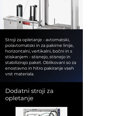
Stroji za opletanje - avtomatski,
polavtomatski in za pakirne linije,
horizontalni, vertikalni, bočni in s
stiskanjem - stisnejo, stisnejo in
stabilizirajo paket. Oblikovani so za
enostavno in hitro pakiranje vseh
vrst materiala.
Dodatni stroji za
opletanje